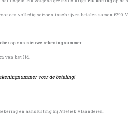
et lidgeld: elk volgend gezinslid krijgt
€10 korting
op de s
voor een volledig seizoen inschrijven betalen samen €290. V
tober
op ons
nieuwe rekeningnummer
:
m van het lid.
rekeningnummer voor de betaling!
rzekering en aansluiting bij Atletiek Vlaanderen.