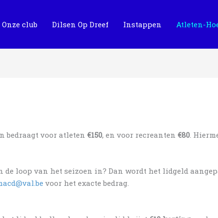
Onze club
Dilsen Op Dreef
Instappen
Atleten-Ho
en bedraagt voor atleten
€150
, en voor recreanten
€80
. Hierme
e in de loop van het seizoen in? Dan wordt het lidgeld aange
macd@val.be
voor het exacte bedrag.