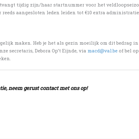
ntvangt tijdig zijn/haar startnummer voor het veldloopseizo
 reeds aangesloten leden leiden tot €10 extra administratie
elijk maken. Heb je het als gezin moeilijk om dit bedrag i
nze secretaris, Debora Op’t Eijnde, via
macd@val.be
of bel o
eken.
ie, neem gerust contact met ons op!